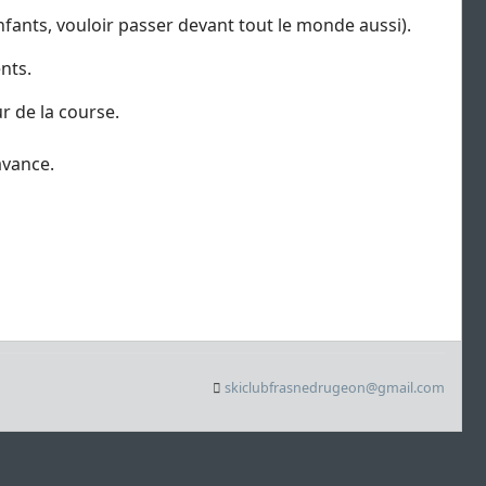
enfants, vouloir passer devant tout le monde aussi).
ents.
 de la course.
e.
Categories
skiclubfrasnedrugeon@gmail.com