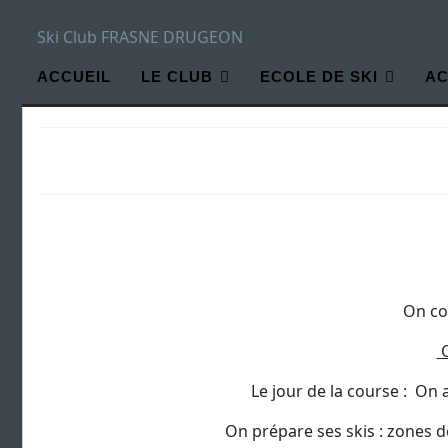
Ski Club FRASNE DRUGEON
ACCUEIL
LE CLUB
ECOLE DE SKI
AC
On cons
O
Le jour de la course : On ar
On prépare ses skis : zones de 