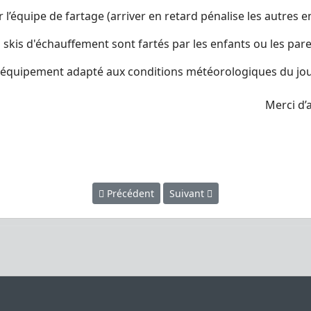
 l’équipe de fartage (arriver en retard pénalise les autres 
skis d'échauffement sont fartés par les enfants ou les par
quipement adapté aux conditions météorologiques du jour
erci d’avanc
Article précédent : COURSE SCFD
Article suivant : Tableau des 
Précédent
Suivant