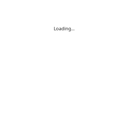
Loading...
 du ski club
Frasne