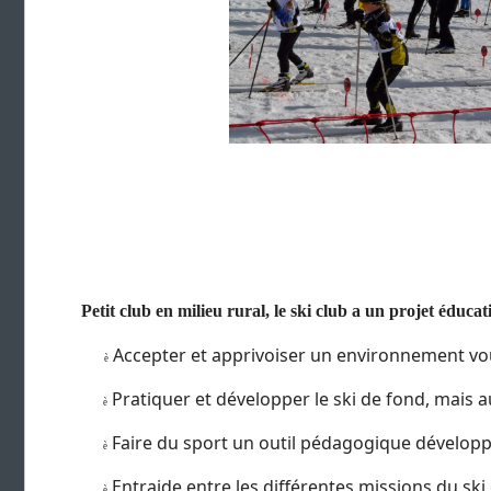
Petit club en milieu rural, le ski club a un projet éduca
Accepter et apprivoiser un environnement voué
è
Pratiquer et développer le ski de fond, mais aus
è
Faire du sport un outil pédagogique développan
è
Entraide entre les différentes missions du ski
è