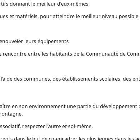
tifs donnant le meilleur d’eux-mêmes.
s et matériels, pour atteindre le meilleur niveau possible
t renouveler leurs équipements
l de rencontre entre les habitants de la Communauté de C
 l’aide des communes, des établissements scolaires, des ent
nnaître en son environnement une partie du développement 
 montagne.
 associatif, respecter l’autre et soi-même.
rents dans le but de co-encadrer les plus jeunes dans les acti