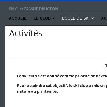
Ski Club FRASNE DRUGEON
ACCUEIL
LE CLUB
ECOLE DE SKI
AC
Activités
L
Le ski club s'est donné comme priorité de dével
Pour atteindre cet objectif, le ski club a mis en
nature au printemps.