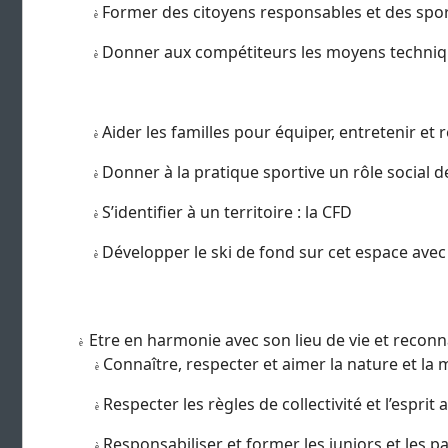
Former des citoyens responsables et des spor
è
Donner aux compétiteurs les moyens technique
è
Aider les familles pour équiper, entretenir e
è
Donner à la pratique sportive un rôle socia
è
S’identifier à un territoire : la CFD
è
Développer le ski de fond sur cet espace avec
è
Etre en harmonie avec son lieu de vie et reco
è
Connaître, respecter et aimer la nature et la
è
Respecter les règles de collectivité et l’esprit
è
Responsabiliser et former les juniors et les pa
è