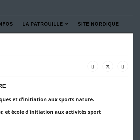
INFOS
LA PATROUILLE
SITE NORDIQUE
RE
ques et d'initiation aux sports nature.
, et école d'initiation aux activités sport